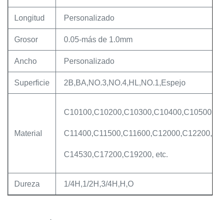
Longitud
Personalizado
Grosor
0.05-más de 1.0mm
Ancho
Personalizado
Superficie
2B,BA,NO.3,NO.4,HL,NO.1,Espejo
C10100,C10200,C10300,C10400,C10500,C
Material
C11400,C11500,C11600,C12000,C12200,C
C14530,C17200,C19200, etc.
Dureza
1/4H,1/2H,3/4H,H,O