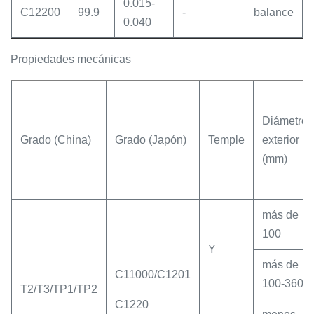
0.015-
C12200
99.9
-
balance
0.040
Propiedades mecánicas
Diámetro
Grado (China)
Grado (Japón)
Temple
exterior
(mm)
más de
100
Y
más de
C11000/C1201
100-360
T2/T3/TP1/TP2
C1220