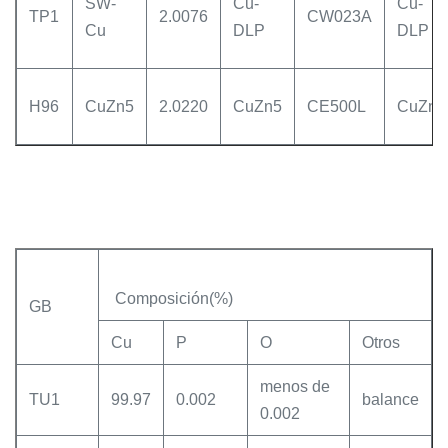
SW-
Cu-
Cu-
TP1
2.0076
CW023A
Cu
DLP
DLP
H96
CuZn5
2.0220
CuZn5
CE500L
CuZn5
Composición(%)
GB
Cu
P
O
Otros
menos de
TU1
99.97
0.002
balance
0.002